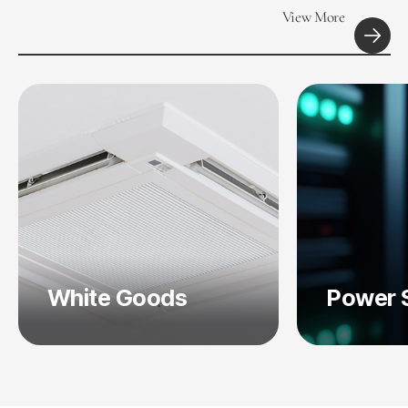
View More
White Goods
Power 