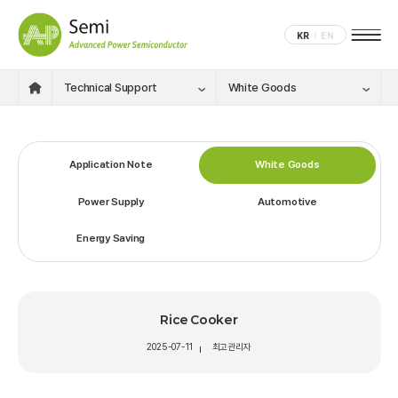
KR
EN
Technical Support
White Goods
Application Note
White Goods
Power Supply
Automotive
Energy Saving
Rice Cooker
2025-07-11
최고관리자