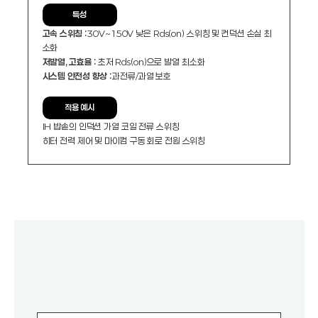
특성
고속 스위칭 :
30V~150V 낮은 Rds(on) 스위칭 및 컨덕션 손실 최
소화
저발열, 고효율 :
초저 Rds(on)으로 발열 최소화
시스템 안전성 향상 :
과전류/과열 보호
적용 예시
IH 밥솥의 인덕션 가열 코일 전류 스위칭
히터 전력 제어 및 마이컴 구동 회로 전원 스위칭